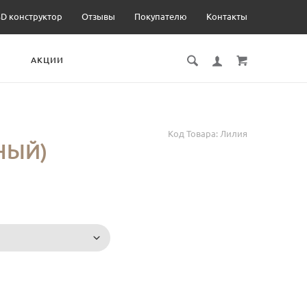
3D конструктор
Отзывы
Покупателю
Контакты
И
АКЦИИ
Код Товара:
Лилия
НЫЙ)