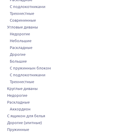
С подлокотниками
Трехместные
Современные
Угловые диваны
Недорогие
Небольшие
Раскладные
Дорогие
Большие
С пружинным блоком
С подлокотниками
Трехместные
Круглые диваны
Недорогие
Раскладные
Аккордеон
С ящиком для белья
Дорогие (элитные)
Пружинные