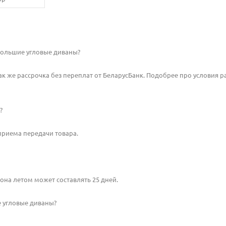
 Большие угловые диваны?
так же рассрочка без переплат от БеларусБанк. Подобрее про условия 
?
-приема передачи товара.
зона летом может составлять 25 дней.
е угловые диваны?