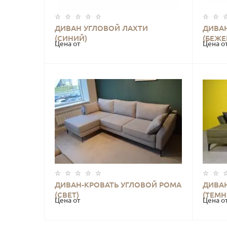
ДИВАН УГЛОВОЙ ЛАХТИ
ДИВАН
КУПИТЬ
(СИНИЙ)
(БЕЖЕ
Цена от
Цена о
ДИВАН-КРОВАТЬ УГЛОВОЙ РОМА
ДИВА
КУПИТЬ
(СВЕТ)
(ТЕМН
Цена от
Цена о