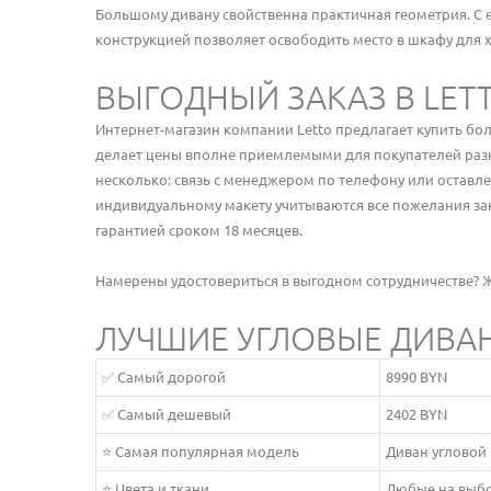
Большому дивану свойственна практичная геометрия. С
конструкцией позволяет освободить место в шкафу для
ВЫГОДНЫЙ ЗАКАЗ В LETT
Интернет-магазин компании Letto предлагает купить бол
делает цены вполне приемлемыми для покупателей разн
несколько: связь с менеджером по телефону или оставле
индивидуальному макету учитываются все пожелания зак
гарантией сроком 18 месяцев.
Намерены удостовериться в выгодном сотрудничестве? Ж
ЛУЧШИЕ УГЛОВЫЕ ДИВА
✅ Самый дорогой
8990 BYN
✅ Самый дешевый
2402 BYN
⭐ Самая популярная модель
Диван угловой
⭐ Цвета и ткани
Любые на выб