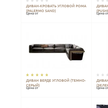
ДИВАН-КРОВАТЬ УГЛОВОЙ РОМА
ДИВА
КУПИТЬ
(PALERMO SAND)
(PUSH
Цена от
Цена о
ДИВАН ВЕРДЕ УГЛОВОЙ (ТЕМНО-
ДИВА
КУПИТЬ
СЕРЫЙ)
(ЗЕЛЕ
Цена от
Цена о