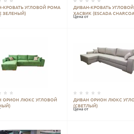
Н-КРОВАТЬ УГЛОВОЙ РОМА
ДИВАН-КРОВАТЬ УГЛОВОЙ
КУПИТЬ
КУПИТЬ
E ЗЕЛЕНЫЙ)
ХАСВИК (ESCADA CHARCOA
т
Цена от
Н ОРИОН ЛЮКС УГЛОВОЙ
ДИВАН ОРИОН ЛЮКС УГЛ
КУПИТЬ
КУПИТЬ
НЫЙ)
(СВЕТЛЫЙ)
т
Цена от