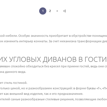
1
2
>
>|
кой мебели. Особую значимость приобретает в обустройстве помещен
м изменить интерьер комнаты. За счет механизма трансформации див
Х УГЛОВЫХ ДИВАНОВ В ГОСТ
евам спокойно обходиться без кресел при приеме гостей, ведь они 
на данного вида.
т стиль гостиной.
олько ценой, но и разнообразием конструкций: в форме буквы «Г», «П»,
как внешний вид изделия, так и его предназначение.
бителей самые разнообразные стилевые решения, позволяющие любом