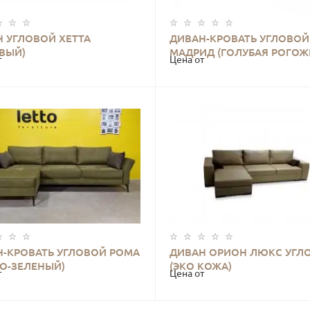
 УГЛОВОЙ ХЕТТА
ДИВАН-КРОВАТЬ УГЛОВОЙ
КУПИТЬ
КУПИТЬ
ВЫЙ)
МАДРИД (ГОЛУБАЯ РОГОЖ
т
Цена от
Н-КРОВАТЬ УГЛОВОЙ РОМА
ДИВАН ОРИОН ЛЮКС УГЛ
КУПИТЬ
КУПИТЬ
О-ЗЕЛЕНЫЙ)
(ЭКО КОЖА)
т
Цена от