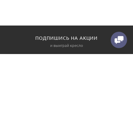
ПОДПИШИСЬ НА АКЦИИ
и выиграй кресло
КАТАЛОГ
О НАС
Диваны
Контакты
Угловые диваны
Производство
Прямые диваны
Как заказать