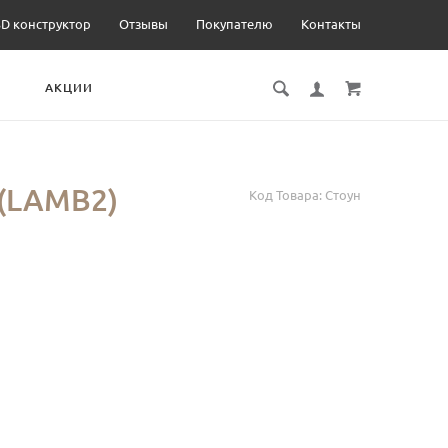
3D конструктор
Отзывы
Покупателю
Контакты
И
АКЦИИ
(LAMB2)
Код Товара:
Стоун