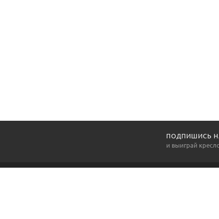
ПОДПИШИСЬ Н
и выиграй кресл
LETTO.BY
Letto.by - это официальный сайт мебельного бренда