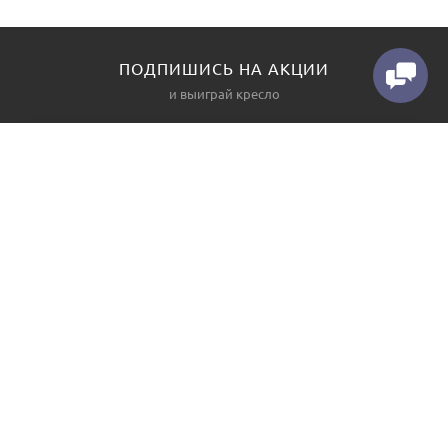
ПОДПИШИСЬ НА АКЦИИ
и выиграй кресло
КАТАЛОГ
О НАС
Диваны
Контакты
Угловые диваны
Производство
Прямые диваны
Как заказать
Кресла
3D конструктор