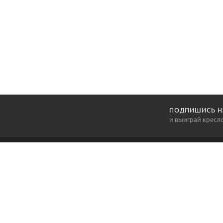
ПОДПИШИСЬ Н
и выиграй кресл
LETTO.BY
Letto.by - это официальный сайт мебельного бренда
LETTO furniture. Здесь представлена продукция,
характеристики, описания и комплектация