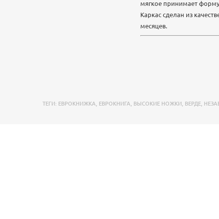
мягкое принимает форму 
Каркас сделан из качест
месяцев.
ТЕГИ:
ЕВРОКНИЖКА
,
ЕВРОКНИГА
,
ВЫСОКИЕ НОЖКИ
,
ВЕРДЕ
,
НЕЗА