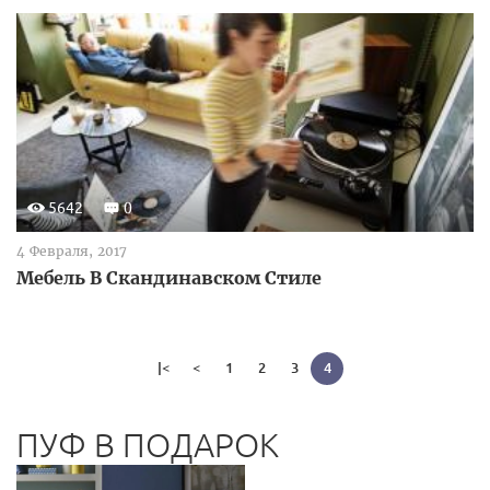
5642
0
4 Февраля, 2017
Мебель В Скандинавском Стиле
|<
<
1
2
3
4
ПУФ В ПОДАРОК