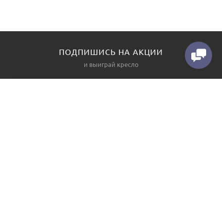
ПОДПИШИСЬ НА АКЦИИ
и выиграй кресло
КАТАЛОГ
О НАС
Диваны
Контакты
Угловые диваны
Производство
Прямые диваны
Как заказать