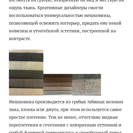
взглянуть на грубую, невзрачную на вид и жёсткую на
ощупь ткань. Креативные дизайнеры смогли
воспользоваться универсальностью мешковины,
позволяющей освежить интерьер, придать ему некой
новизны и утончённой эстетики, построенной на
контрасте.
Мешковина производится из грубых лубяных волокон
льна, хлопка или джута, при этом используется самое
простое плетение. Тем не менее, отчетливо видные
переплетения в сочетании с невзрачным оттенком и
грубой фактурой превратились в своеобразный тренд,