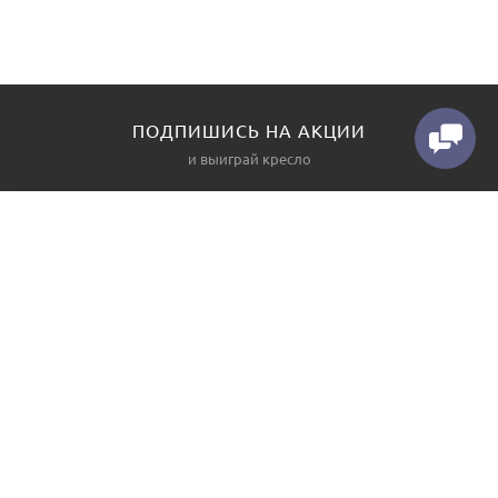
ПОДПИШИСЬ НА АКЦИИ
и выиграй кресло
КАТАЛОГ
О НАС
Диваны
Контакты
Угловые диваны
Производство
Прямые диваны
Как заказать