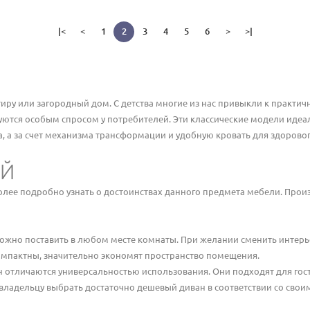
|<
<
1
2
3
4
5
6
>
>|
иру или загородный дом. С детства многие из нас привыкли к практи
ются особым спросом у потребителей. Эти классические модели идеа
, а за счет механизма трансформации и удобную кровать для здоровог
ИЙ
олее подробно узнать о достоинствах данного предмета мебели. Прои
ожно поставить в любом месте комнаты. При желании сменить интерь
мпактны, значительно экономят пространство помещения.
тличаются универсальностью использования. Они подходят для гости
ладельцу выбрать достаточно дешевый диван в соответствии со своим