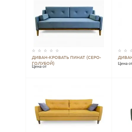
ДИВАН-КРОВАТЬ ПИНАТ (СЕРО-
ДИВАН
КУПИТЬ
ГОЛУБОЙ)
Цена о
Цена от