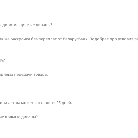
 Недорогие прямые диваны?
так же рассрочка без переплат от БеларусБанк. Подобрее про условия 
by?
-приема передачи товара.
зона летом может составлять 25 дней.
гие прямые диваны?