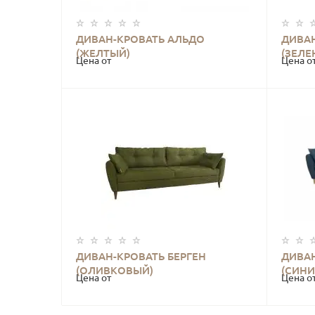
ДИВАН-КРОВАТЬ АЛЬДО
ДИВА
КУПИТЬ
(ЖЕЛТЫЙ)
(ЗЕЛЕ
Цена от
Цена о
ДИВАН-КРОВАТЬ БЕРГЕН
ДИВАН
КУПИТЬ
(ОЛИВКОВЫЙ)
(СИНИ
Цена от
Цена о