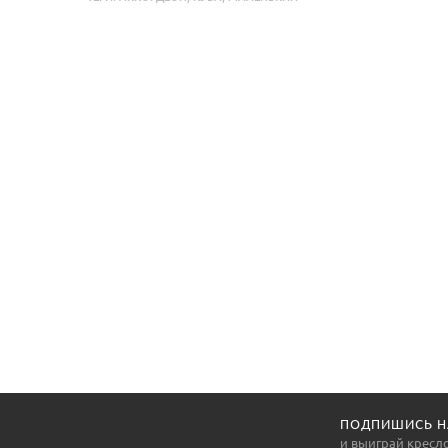
ПОДПИШИСЬ Н
и выиграй кресл