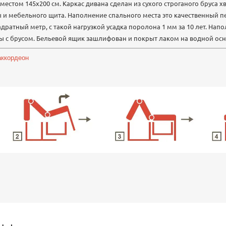
стом 145х200 см. Каркас дивана сделан из сухого строганого бруса 
ы и мебельного щита. Наполнение спального места это качественный п
вадратный метр, с такой нагрузкой усадка поролона 1 мм за 10 лет. На
ы с брусом. Бельевой ящик зашлифован и покрыт лаком на водной осно
аккордеон