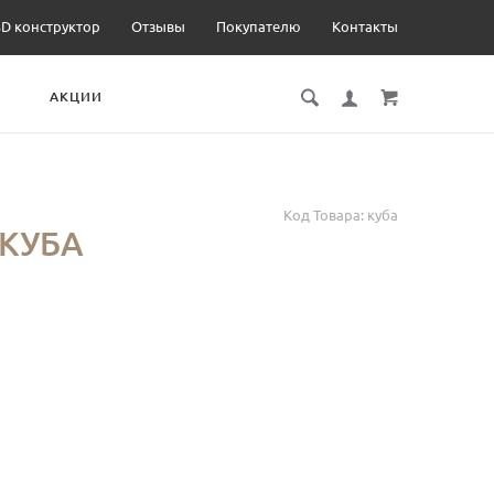
3D конструктор
Отзывы
Покупателю
Контакты
И
АКЦИИ
Код Товара:
куба
КУБА