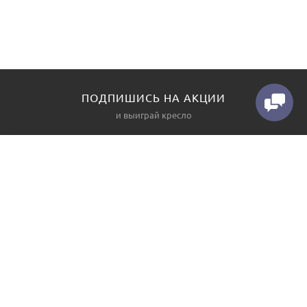
ПОДПИШИСЬ НА АКЦИИ
и выиграй кресло
КАТАЛОГ
О НАС
Диваны
Контакты
Угловые диваны
Производство